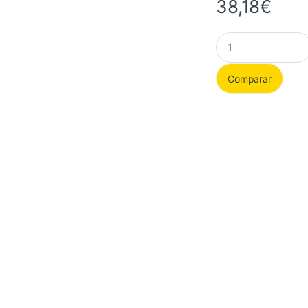
38,18
€
Tarjeta gráfica Wre
Comparar