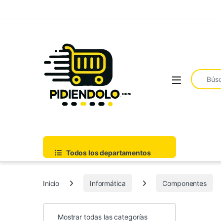
Saltar a la navegación
Ir al contenido
Buscar:
Todos los departamentos
Inicio
Informática
Componentes
Mostrar todas las categorías