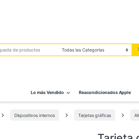
Lo más Vendido
Reacondicionados Apple
Dispositivos internos
Tarjetas gráficas
A
AMD
,
Componentes
,
Dispositivos in
Tarjeta 