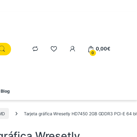
0,00
€
0
Blog
MD
Tarjeta gráfica Wresetly HD7450 2GB GDDR3 PCI-E 64 bi
ternos
,
Informática
,
Tarjetas gráficas
gráfica Wresetly