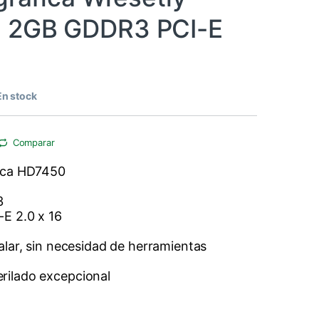
 2GB GDDR3 PCI-E
En stock
Comparar
fica HD7450
3
-E 2.0 x 16
talar, sin necesidad de herramientas
rilado excepcional