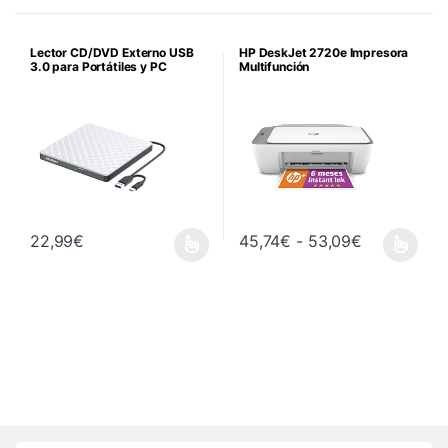
Lector CD/DVD Externo USB
HP DeskJet 2720e Impresora
3.0 para Portátiles y PC
Multifunción
Rango de p
22,99
€
45,74
€
-
53,09
€
Este producto tiene múltiples variantes. Las opciones se pueden 
Este producto tiene múltiples va