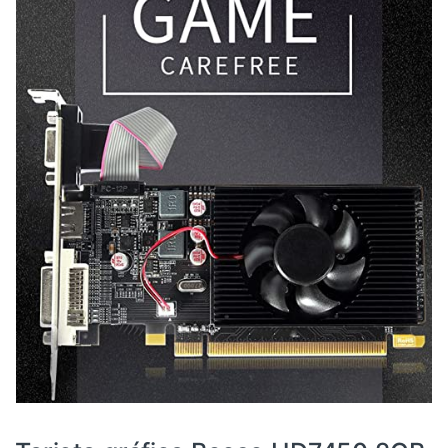
AMD
,
Componentes
,
Dispositivos internos
,
Informática
,
Tarjetas gráficas