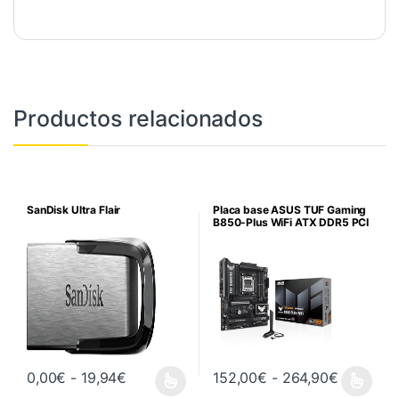
Productos relacionados
SanDisk Ultra Flair
Placa base ASUS TUF Gaming
B850-Plus WiFi ATX DDR5 PCI
Rango de precios: desde 0,00€ hasta 19
Rango de
0,00
€
-
19,94
€
152,00
€
-
264,90
€
Este producto tiene múltiples variantes. Las opciones se pueden 
Este producto tiene múltiples va