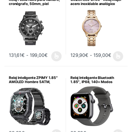
cronógrafo, 50mm, piel
acero inoxidable analógico
auténtica
Rango de precios: desde 131,61€ hast
Rango de
131,61
€
-
199,00
€
129,90
€
-
159,00
€
Este producto tiene múltiples va
Reloj Inteligente ZPIMY 1.85″
Reloj Inteligente Bluetooth
AMOLED Hombre 5ATM,
1.85″, IP68, 140+ Modos
Deport