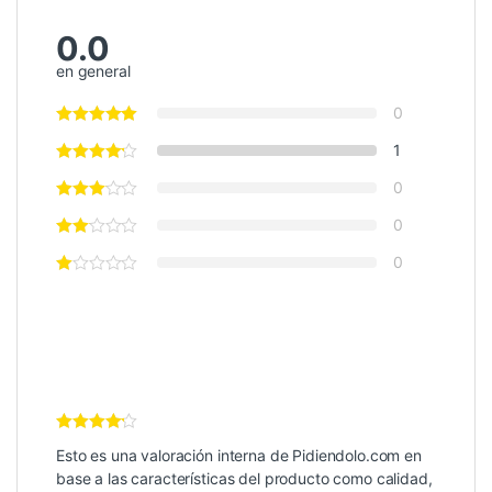
0.0
en general
0
1
0
0
0
Valoración
Esto es una valoración interna de Pidiendolo.com en
Interna
4
de 5
base a las características del producto como calidad,