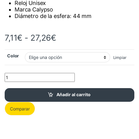
Reloj Unisex
Marca Calypso
Diámetro de la esfera: 44 mm
Rango de precios: des
7,11
€
-
27,26
€
Color
Limpiar
Reloj Unisex Calypso K5841 cantidad
Añadir al carrito
Comparar