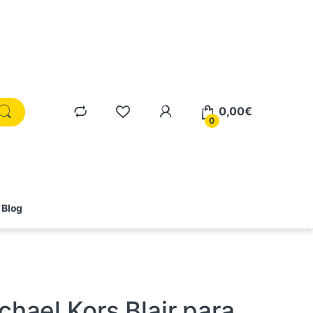
0,00
€
0
Blog
chael Kors Blair para