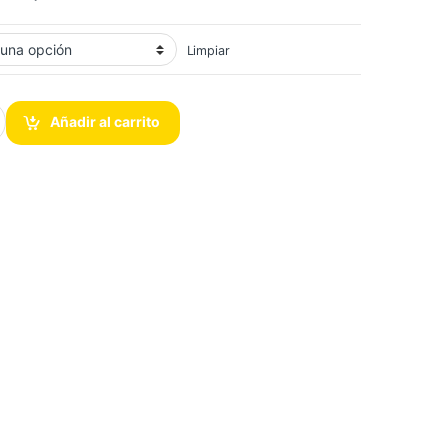
Limpiar
lair para Mujer, Cronógrafo, Acero/Piel cantidad
Añadir al carrito