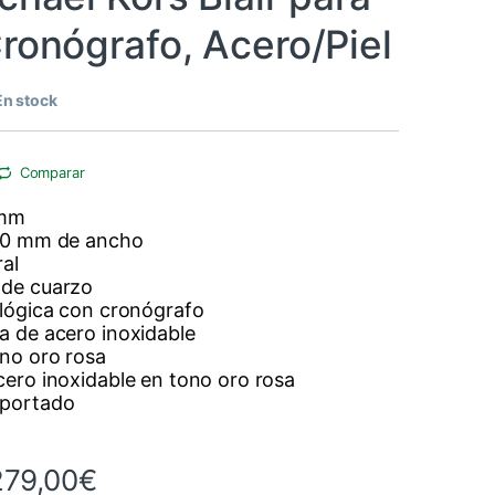
Cronógrafo, Acero/Piel
En stock
Comparar
 mm
20 mm de ancho
ral
 de cuarzo
alógica con cronógrafo
a de acero inoxidable
ono oro rosa
cero inoxidable en tono oro rosa
mportado
Rango de precios: desde 216
279,00
€