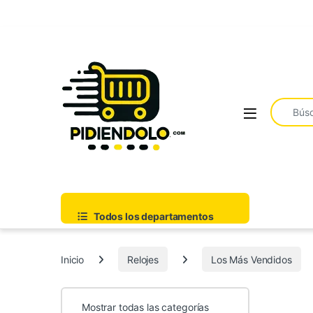
Saltar a la navegación
Ir al contenido
Buscar:
Todos los departamentos
Inicio
Relojes
Los Más Vendidos
Mostrar todas las categorías