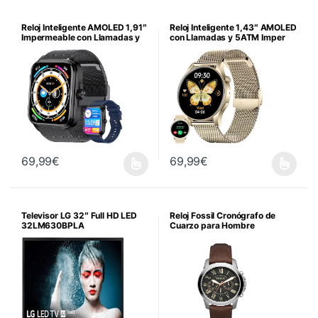
Reloj Inteligente AMOLED 1,91″
Reloj Inteligente 1,43″ AMOLED
Impermeable con Llamadas y
con Llamadas y 5ATM Imper
Monitor
69,99
€
69,99
€
Este producto tiene múltiples variantes. Las opciones se pueden 
Televisor LG 32″ Full HD LED
Reloj Fossil Cronógrafo de
32LM630BPLA
Cuarzo para Hombre
FG1811810