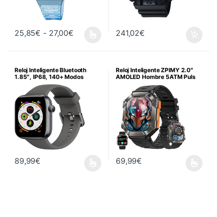
Rango de precios: desde 25,85€ hasta 
25,85
€
-
27,00
€
241,02
€
Reloj Inteligente Bluetooth
Reloj Inteligente ZPIMY 2.0″
1.85″, IP68, 140+ Modos
AMOLED Hombre 5ATM Puls
Deport
89,99
€
69,99
€
Este producto tiene múltiples va