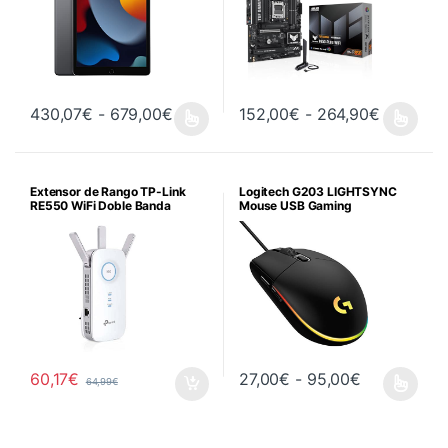
Rango de precios: desde 430,07€ h
Rango de
430,07
€
-
679,00
€
152,00
€
-
264,90
€
Este producto tiene múltiples variantes. Las opciones se pueden 
Este producto tiene múltiples va
Extensor de Rango TP-Link
Logitech G203 LIGHTSYNC
RE550 WiFi Doble Banda
Mouse USB Gaming
Rango de p
60,17
€
27,00
€
-
95,00
€
64,99
€
Este producto tiene múltiples va