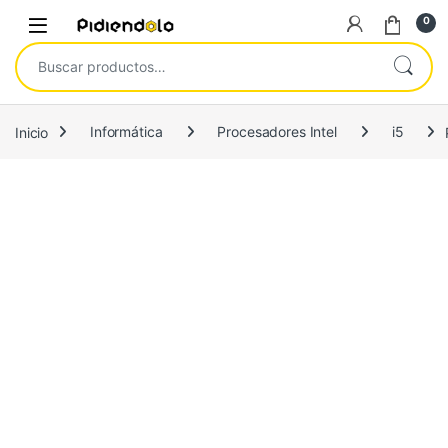
Saltar a la navegación
Ir al contenido
0
Buscar por:
Inicio
Informática
Procesadores Intel
i5