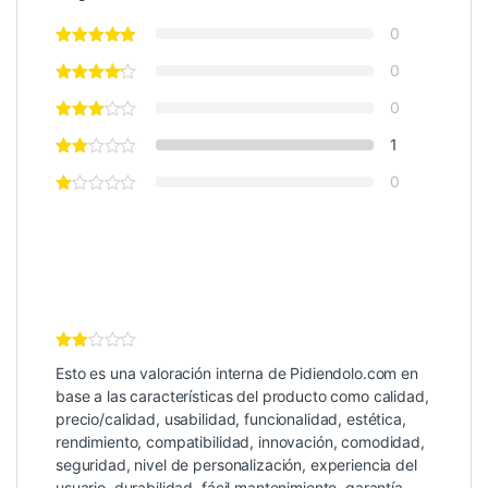
0
0
0
1
0
Valor
Esto es una valoración interna de Pidiendolo.com en
ación
Inter
base a las características del producto como calidad,
na
precio/calidad, usabilidad, funcionalidad, estética,
de 5
rendimiento, compatibilidad, innovación, comodidad,
seguridad, nivel de personalización, experiencia del
usuario, durabilidad, fácil mantenimiento, garantía,