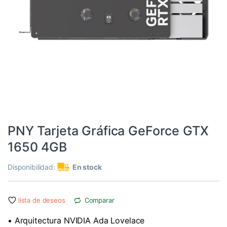
3080
,
4080
,
Componentes
,
Dispositivos internos
,
Informática
,
RTX
,
Tarjetas gráficas
PNY Tarjeta Gráfica GeForce GTX
1650 4GB
Disponibilidad:
En stock
lista de deseos
Comparar
• Arquitectura NVIDIA Ada Lovelace