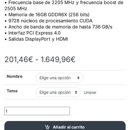
• Frecuencia base de 2205 MHz y frecuencia boost de
2505 MHz
• Memoria de 16GB GDDR6X (256 bits)
• 9728 núcleos de procesamiento CUDA
• Ancho de banda de memoria de hasta 736 GB/s
• Interfaz PCI Express 4.0
• Salidas DisplayPort y HDMI
Rango de preci
201,46
€
-
1.649,96
€
Nombre
Tama
Limpiar
PNY Tarjeta Gráfica GeForce GTX 1650 4GB cantidad
Añadir al carrito