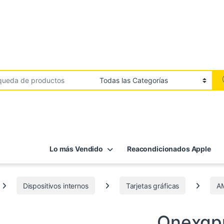
Lo más Vendido
Reacondicionados Apple
Dispositivos internos
Tarjetas gráficas
A
AMD
,
Componentes
,
Dispositivos in
Onexgp