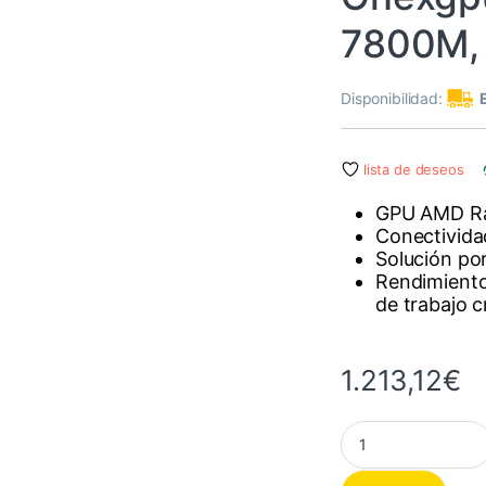
7800M,
Disponibilidad:
lista de deseos
GPU AMD R
Conectivida
Solución po
Rendimiento
de trabajo c
1.213,12
€
Onexgpu 2 eGPU Ra