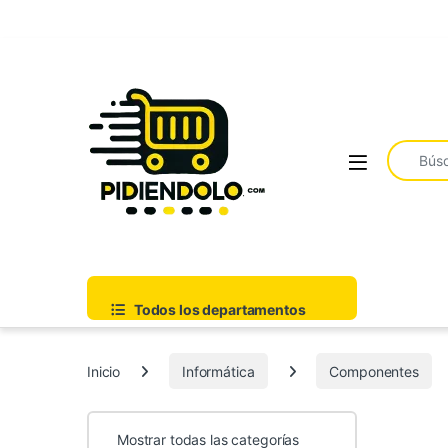
Saltar a la navegación
Ir al contenido
Buscar:
Todos los departamentos
Inicio
Informática
Componentes
Mostrar todas las categorías