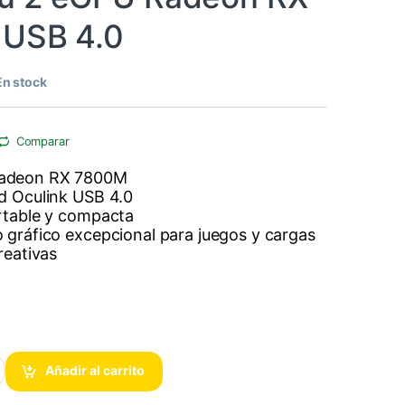
 USB 4.0
En stock
Comparar
adeon RX 7800M
d Oculink USB 4.0
rtable y compacta
 gráfico excepcional para juegos y cargas
reativas
deon RX 7800M, USB 4.0 cantidad
Añadir al carrito