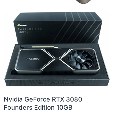
3080
,
Componentes
,
Dispositivos internos
,
Informática
,
RTX
,
Tarjetas gráficas
Nvidia GeForce RTX 3080
Founders Edition 10GB