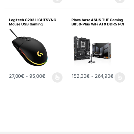
Este producto tiene múltiples variantes. Las opciones se pueden 
Este producto tiene múltiples va
Logitech G203 LIGHTSYNC
Placa base ASUS TUF Gaming
Mouse USB Gaming
B850-Plus WiFi ATX DDR5 PCI
Rango de precios: desde 27,00€ hasta 
Rango de
27,00
€
-
95,00
€
152,00
€
-
264,90
€
Este producto tiene múltiples variantes. Las opciones se pueden 
Este producto tiene múltiples va