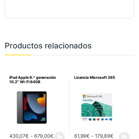
Productos relacionados
iPad Apple 9.ª generación
Licencia Microsoft 365
10.2″ Wi-Fi 64GB
Rango de precios: desde 430,07€ h
Rango de p
430,07
€
-
679,00
€
61,99
€
-
179,89
€