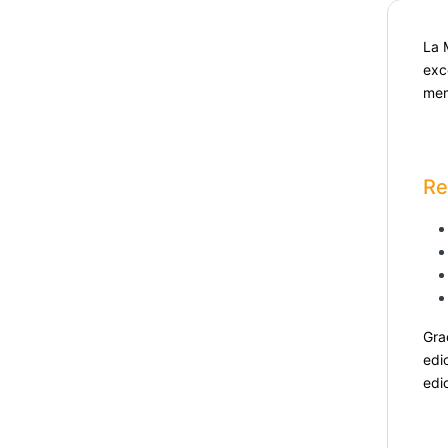
La 
exc
mem
Re
Gra
edi
edi