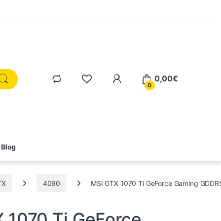
0,00
€
0
Blog
TX
4090
MSI GTX 1070 Ti GeForce Gaming GDDR
nternos
,
Informática
,
RTX
,
Tarjetas gráficas
 1070 Ti GeForce