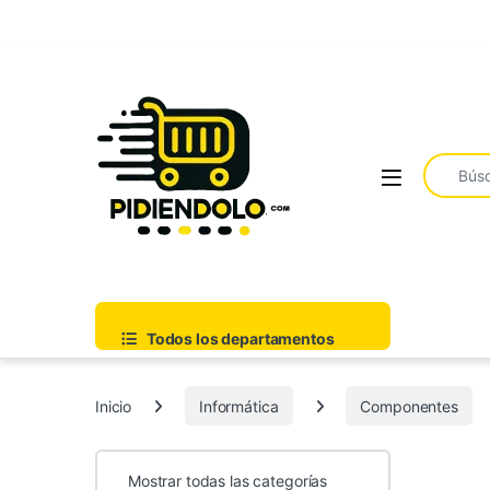
Saltar a la navegación
Ir al contenido
Buscar:
Todos los departamentos
Inicio
Informática
Componentes
Mostrar todas las categorías