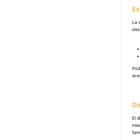
Ex
La 
des
Pod
ace
Di
El d
mie
fami