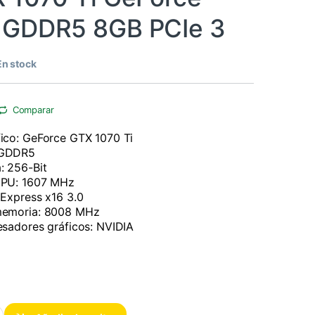
 GDDR5 8GB PCIe 3
En stock
Comparar
fico: GeForce GTX 1070 Ti
 GDDR5
: 256-Bit
CPU: 1607 MHz
 Express x16 3.0
memoria: 8008 MHz
esadores gráficos: NVIDIA
Force Gaming GDDR5 8GB PCIe 3 cantidad