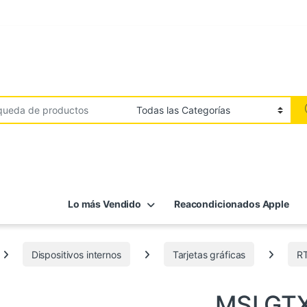
Lo más Vendido
Reacondicionados Apple
Dispositivos internos
Tarjetas gráficas
R
4090
,
Componentes
,
Dispositivos i
MSI GTX