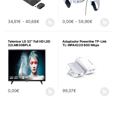
Rango de precios: desde 34,61€ hasta 
Rango de pr
34,61
€
-
40,68
€
0,00
€
-
59,90
€
Este producto tiene múltiples variantes. Las opciones se pueden 
Este producto tiene múltiples va
Televisor LG 32″ Full HD LED
Adaptador Powerline TP-Link
32LM630BPLA
TL-WPA4220 600 Mbps
0,00
€
99,07
€
Este producto tiene múltiples variantes. Las opciones se pueden 
Este producto tiene múltiples va