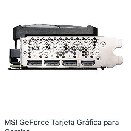
4090
,
Componentes
,
Dispositivos internos
,
Informática
,
RTX
,
Tarjetas gráficas
MSI GeForce Tarjeta Gráfica para