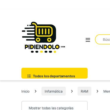
Saltar a la navegación
Ir al contenido
Buscar:
Todos los departamentos
Inicio
Informática
RAM
Mem
Mostrar todas las categorías