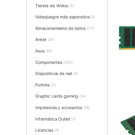
Tienda de Vinilos
(3)
Videojuegos más esperados
(5)
Almacenamiento de datos
(111)
Anker
(26)
Asus
(20)
Componentes
(493)
Dispositivos de red
(5)
Fortnite
(3)
Graphic cards gaming
(14)
Impresoras y accesorios
(28)
Informática Outlet
(3)
Licencias
(4)