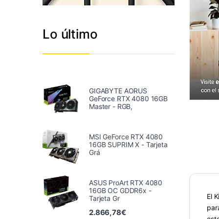
Lo último
GIGABYTE AORUS
GeForce RTX 4080 16GB
Master - RGB,
MSI GeForce RTX 4080
16GB SUPRIM X - Tarjeta
Grá
ASUS ProArt RTX 4080
16GB OC GDDR6x -
El 
Tarjeta Gr
par
2.866,78
€
est