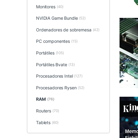
Monitores
(40)
NVIDIA Game Bundle
(52)
Ordenadores de sobremesa
(42)
PC componentes
(15)
Portátiles
(105)
Portátiles Bvate
(13)
Procesadores Intel
(127)
Procesadores Rysen
(52)
RAM
(76)
Routers
(70)
Tablets
(60)