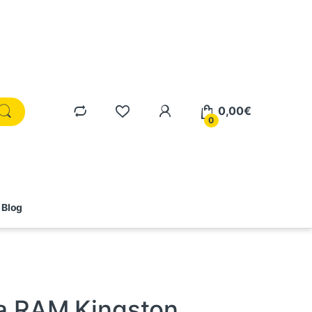
0,00
€
0
Blog
a RAM Kingston