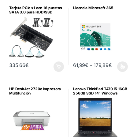
Tarjeta PCIe x1 con 16 puertos
Licencia Microsoft 365
SATA 3.0 para HDD/SSD
Rango de p
335,66
€
61,99
€
-
179,89
€
Este producto tiene múltiples va
HP DeskJet 2720e Impresora
Lenovo ThinkPad T470 i5 16GB
Multifunción
256GB SSD 14″ Windows