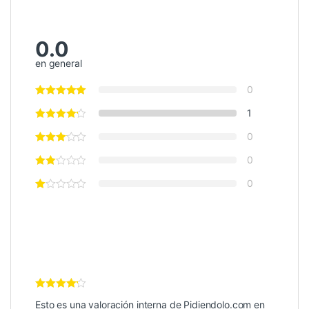
0.0
en general
0
1
0
0
0
Valoración
Esto es una valoración interna de Pidiendolo.com en
Interna
4