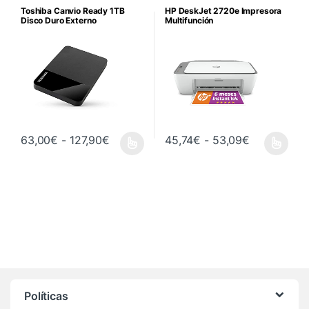
Toshiba Canvio Ready 1TB
HP DeskJet 2720e Impresora
Disco Duro Externo
Multifunción
Rango de precios: desde 63,00€ hasta
Rango de p
63,00
€
-
127,90
€
45,74
€
-
53,09
€
Este producto tiene múltiples variantes. Las opciones se pueden 
Este producto tiene múltiples va
Políticas