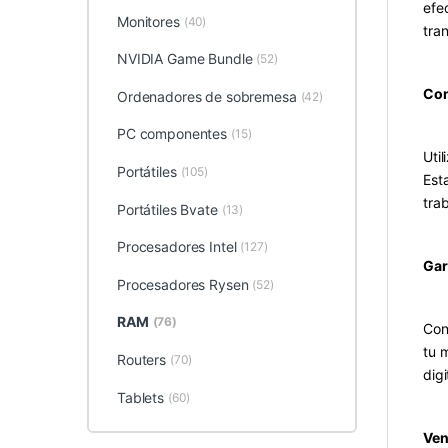
efe
Monitores
(40)
tra
NVIDIA Game Bundle
(52)
Con
Ordenadores de sobremesa
(42)
PC componentes
(15)
Uti
Portátiles
(105)
Est
tra
Portátiles Bvate
(13)
Procesadores Intel
(127)
Gar
Procesadores Rysen
(52)
RAM
(76)
Con
tu 
Routers
(70)
digi
Tablets
(60)
Ven