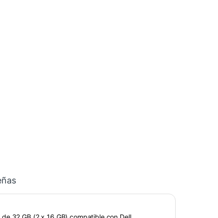
eñas
 de 32 GB (2 x 16 GB) compatible con Dell