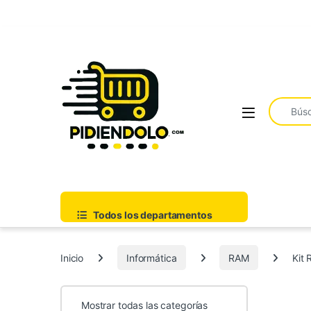
Saltar a la navegación
Ir al contenido
Buscar:
Todos los departamentos
Inicio
Informática
RAM
Kit
Mostrar todas las categorías