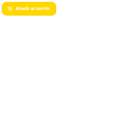
6 GB) DDR5 5600 MHz para Dell Precision cantidad
Añadir al carrito