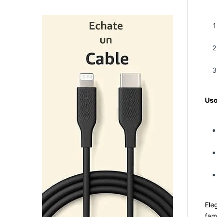
Uso
Ele
fam