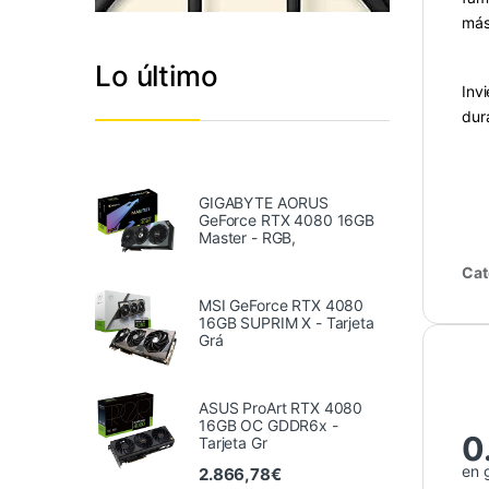
más
Lo último
Inv
dura
GIGABYTE AORUS
GeForce RTX 4080 16GB
Master - RGB,
Cat
MSI GeForce RTX 4080
16GB SUPRIM X - Tarjeta
Grá
ASUS ProArt RTX 4080
16GB OC GDDR6x -
0
Tarjeta Gr
en 
2.866,78
€