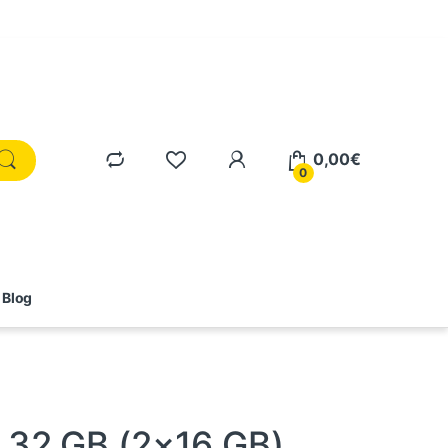
0,00
€
0
Blog
 32 GB (2×16 GB)