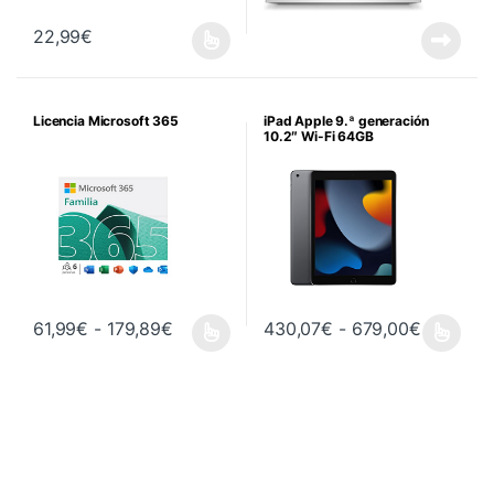
22,99
€
Este producto tiene múltiples variantes. Las opciones se pueden 
Licencia Microsoft 365
iPad Apple 9.ª generación
10.2″ Wi-Fi 64GB
Rango de precios: desde 61,99€ hasta
Rango de
61,99
€
-
179,89
€
430,07
€
-
679,00
€
Este producto tiene múltiples variantes. Las opciones se pueden 
Este producto tiene múltiples va