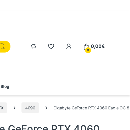
0,00
€
0
Blog
TX
4090
Gigabyte GeForce RTX 4060 Eagle OC 
nternos
,
Informática
,
RTX
,
Tarjetas gráficas
e GeForce RTX 4060