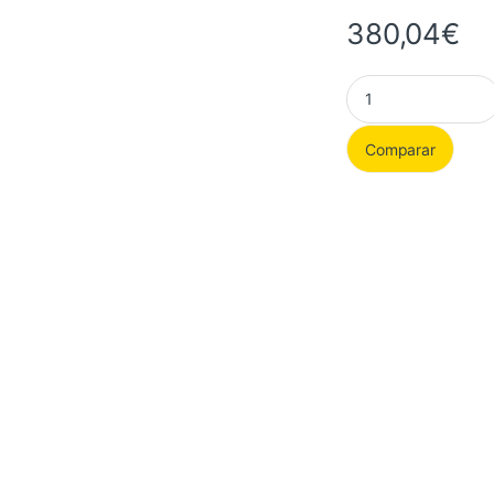
380,04
€
Gigabyte GeForce R
Comparar