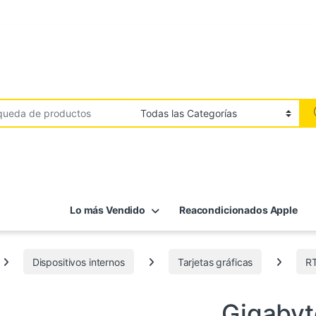
Lo más Vendido
Reacondicionados Apple
Dispositivos internos
Tarjetas gráficas
R
4090
,
Componentes
,
Dispositivos i
Gigabyt