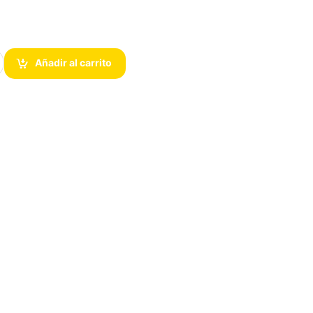
TX 4060 Eagle OC 8GB GDDR6 PCI-E 4 cantidad
Añadir al carrito