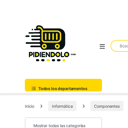
Saltar a la navegación
Ir al contenido
Buscar:
Todos los departamentos
Inicio
Informática
Componentes
Mostrar todas las categorías