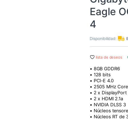
Eagle 
4
Disponibilidad:
lista de deseos
• 8GB GDDR6
• 128 bits
• PCI-E 4.0
• 2505 MHz Core
• 2 x DisplayPort 
• 2 x HDMI 2.1a
• NVIDIA DLSS 3
• Núcleos tensore
• Núcleos RT de 