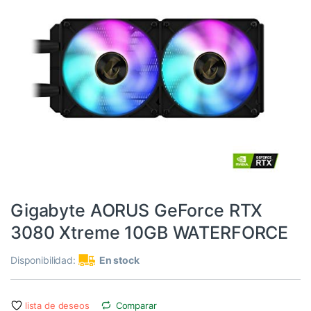
3080
,
Componentes
,
Dispositivos internos
,
Informática
,
RTX
,
Tarjetas gráficas
Gigabyte AORUS GeForce RTX
3080 Xtreme 10GB WATERFORCE
Disponibilidad:
En stock
lista de deseos
Comparar