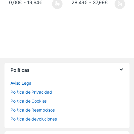
Rango de precios: desde 0,00€ hasta 19
Rango de p
0,00
€
-
19,94
€
28,49
€
-
37,99
€
Este producto tiene múltiples variantes. Las opciones se pueden 
Este producto tiene múltiples va
Políticas
Aviso Legal
Política de Privacidad
Politica de Cookies
Política de Reembolsos
Política de devoluciones