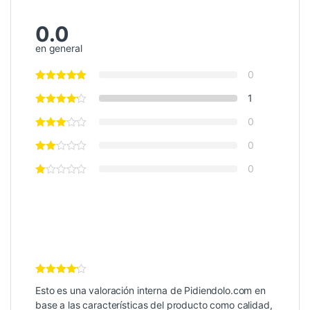
0.0
en general
0
1
0
0
0
Valoración
Esto es una valoración interna de Pidiendolo.com en
Interna
4
de 5
base a las características del producto como calidad,