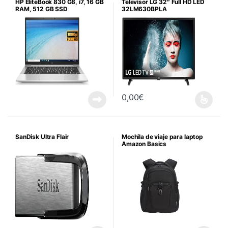
HP EliteBook 830 G8, i7, 16 GB
Televisor LG 32″ Full HD LED
RAM, 512 GB SSD
32LM630BPLA
0,00
€
Este producto tiene múltiples va
SanDisk Ultra Flair
Mochila de viaje para laptop
Amazon Basics