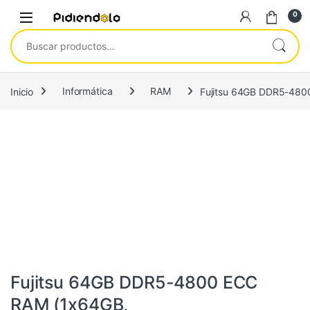
Saltar a la navegación
Ir al contenido
0
Buscar por:
Inicio
Informática
RAM
Fujitsu 64GB DDR5-480
Informática
,
RAM
Fujitsu 64GB DDR5-4800 ECC
RAM (1x64GB,