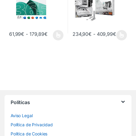
Rango de precios: desde 61,99€ hasta
Rango de
61,99
€
-
179,89
€
234,90
€
-
409,99
€
Este producto tiene múltiples variantes. Las opciones se pueden 
Este producto tiene múltiples va
Políticas
Aviso Legal
Política de Privacidad
Politica de Cookies