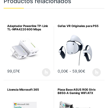
Productos relacionados
Adaptador Powerline TP-Link
Gafas VR Originales para PS5
TL-WPA4220 600 Mbps
Rango de pr
99,07
€
0,00
€
-
59,90
€
Este producto tiene múltiples variantes. Las opciones se pueden 
Este producto tiene múltiples va
Licencia Microsoft 365
Placa Base ASUS ROG Strix
B850-A Gaming WiFi ATX
DDR5