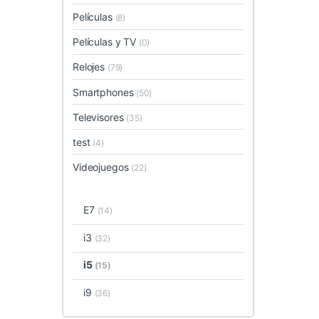
Películas
(8)
Películas y TV
(0)
Relojes
(79)
Smartphones
(50)
Televisores
(35)
test
(4)
Videojuegos
(22)
E7
(14)
i3
(32)
i5
(15)
i9
(36)