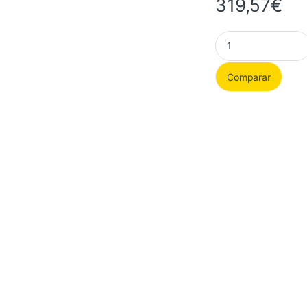
319,57
€
CPU Intel Core i5-
Comparar