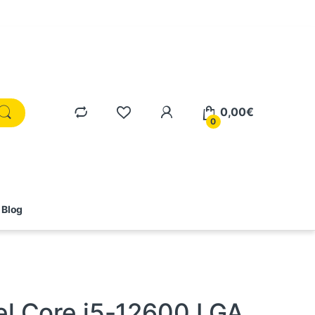
0,00
€
0
Blog
el Core i5-12600 LGA