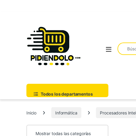
Saltar a la navegación
Ir al contenido
Buscar:
Todos los departamentos
Inicio
Informática
Procesadores Inte
Mostrar todas las categorías