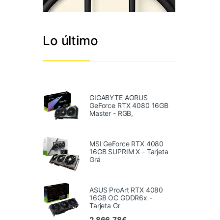
Lo último
GIGABYTE AORUS
GeForce RTX 4080 16GB
Master - RGB,
MSI GeForce RTX 4080
16GB SUPRIM X - Tarjeta
Grá
ASUS ProArt RTX 4080
16GB OC GDDR6x -
Tarjeta Gr
2.866,78
€