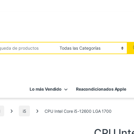
Lo más Vendido
Reacondicionados Apple
l
i5
CPU Intel Core i5-12600 LGA 1700
i5
,
Informática
,
Procesadores Intel
CPU Int