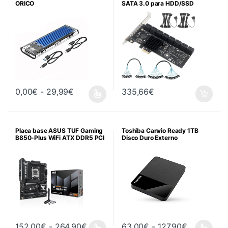
ORICO
SATA 3.0 para HDD/SSD
Rango de precios: desde 0,00€ hasta 2
0,00
€
-
29,99
€
335,66
€
Este producto tiene múltiples variantes. Las opciones se pueden 
Placa base ASUS TUF Gaming
Toshiba Canvio Ready 1TB
B850-Plus WiFi ATX DDR5 PCI
Disco Duro Externo
Rango de precios: desde 152,00€ ha
Rango de p
152,00
€
-
264,90
€
63,00
€
-
127,90
€