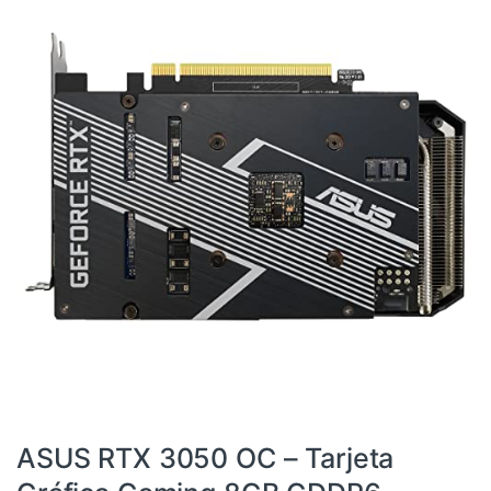
4090
,
Componentes
,
Dispositivos internos
,
Informática
,
RTX
,
Tarjetas gráficas
ASUS RTX 3050 OC – Tarjeta