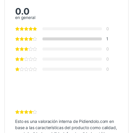
0.0
en general
0
1
0
0
0
Valoración
Esto es una valoración interna de Pidiendolo.com en
Interna
4
de 5
base a las características del producto como calidad,