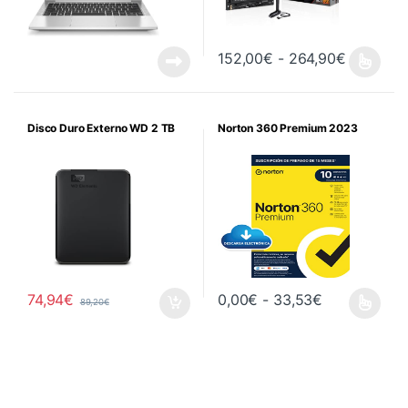
Rango de
152,00
€
-
264,90
€
Este producto tiene múltiples va
Disco Duro Externo WD 2 TB
Norton 360 Premium 2023
Rango de pr
74,94
€
0,00
€
-
33,53
€
89,20
€
Este producto tiene múltiples va