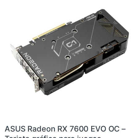
AMD
,
Componentes
,
Dispositivos internos
,
Informática
,
Tarjetas gráficas
ASUS Radeon RX 7600 EVO OC –